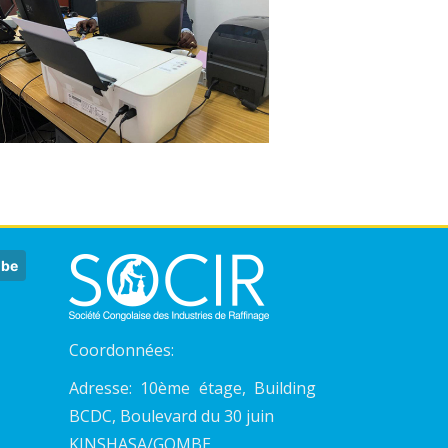
Coordonnées:
Adresse: 10ème étage, Building
BCDC, Boulevard du 30 juin
KINSHASA/GOMBE