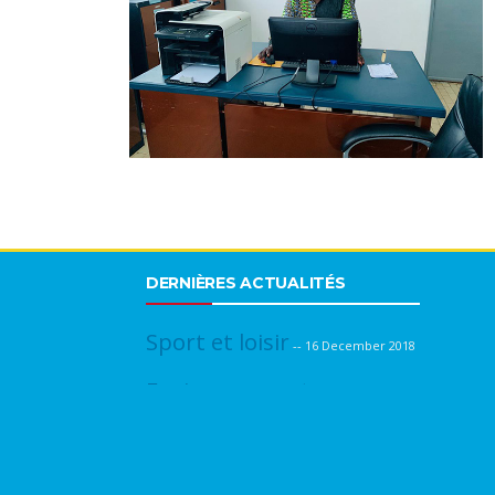
DERNIÈRES ACTUALITÉS
Sport et loisir
-- 16 December 2018
Environnement
-- 28 February
2019
Sociale
-- 28 February 2019